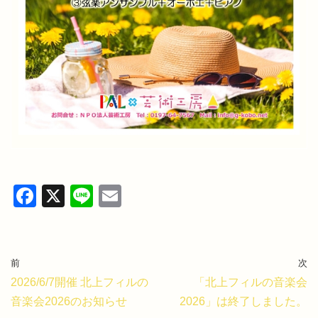
F
X
Li
E
a
n
m
c
e
ail
e
前
次
b
2026/6/7開催 北上フィルの
「北上フィルの音楽会
音楽会2026のお知らせ
2026」は終了しました。
o