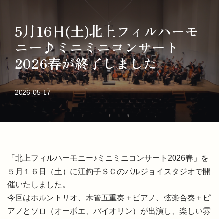
5月16日(土)北上フィルハーモ
コ
ン
ニー♪ミニミニコンサート
テ
2026春が終了しました
ン
ツ
2026-05-17
へ
ス
キ
ッ
プ
「北上フィルハーモニー♪ミニミニコンサート2026春」を
５月１６日（土）に江釣子ＳＣのパルジョイスタジオで開
催いたしました。
今回はホルントリオ、木管五重奏＋ピアノ、弦楽合奏＋ピ
アノとソロ（オーボエ、バイオリン）が出演し、楽しい雰